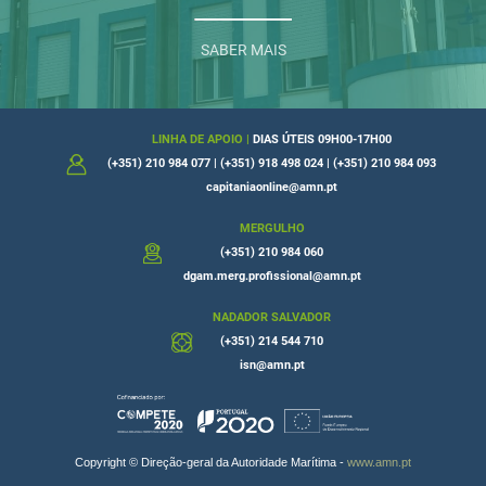
LICENÇA DE CONTEÚDO NÃO ESPECÍFICADO
REQUERIMENTOS
PESCA LÚDICA NO RIO MINHO
SABER MAIS
REGISTO DE EMBARCAÇÕES
VISTORIAS
LINHA DE APOIO |
DIAS ÚTEIS 09H00-17H00
MERGULHO PROFISSIONAL
CERTIDÕES
(+351) 210 984 077 | (+351) 918 498 024 | (+351) 210 984 093
AUTORIZAÇÕES
capitaniaonline@amn.pt
SABER MAIS
MERGULHO
(+351) 210 984 060
MERGULHO PROFISSIONAL
dgam.merg.profissional@amn.pt
NADADOR SALVADOR
MERGULHADORES
(+351) 214 544 710
MÉDICOS HIPERBARISTAS
isn@amn.pt
ENTIDADES FORMADORAS
ENTIDADES PROMOTORAS
Copyright © Direção-geral da Autoridade Marítima -
www.amn.pt